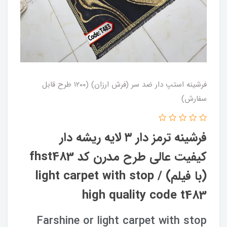
فرشینه استپ دار ضد سر (فرش ارزان) (۱۲۰۰ طرح قابل
سفارش)
فرشینه ترمز دار ۳ لایه ریشه دار
کیفیت عالی طرح مدرن کد fhst483
(با فیلم) / light carpet with stop
high quality code t483
Farshine or light carpet with stop