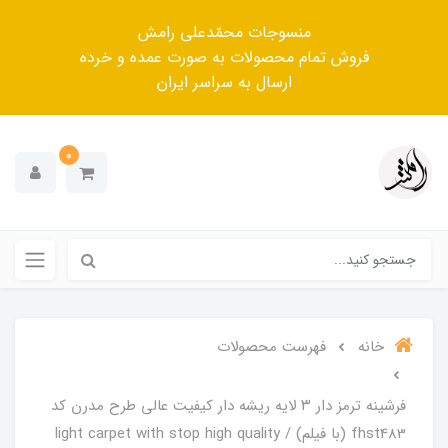
منسوجات محمّدعلی رامش
فروش تمام محصولات به صورت عمده و خرده
ارسال به سراسر ایران
0
خانه
فهرست محصولات
فرشینه ترمز دار ۳ لایه ریشه دار کیفیت عالی طرح مدرن کد
fhst483 (با فیلم) / light carpet with stop high quality