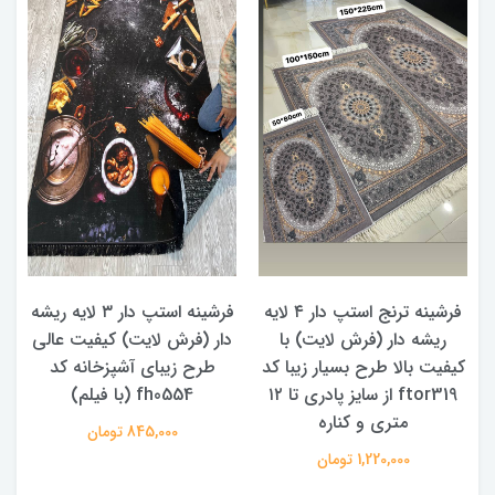
د
فرشینه ترنج استپ دار ۴ لایه
فرشینه استپ دار ۳ لایه ریشه
ریشه دار (فرش لایت) با
دار (فرش لایت) کیفیت عالی
کیفیت بالا طرح بسیار زیبا کد
طرح زیبای آشپزخانه کد
ftor319 از سایز پادری تا ۱۲
fh0554 (با فیلم)
متری و کناره
845,000 تومان
1,220,000 تومان