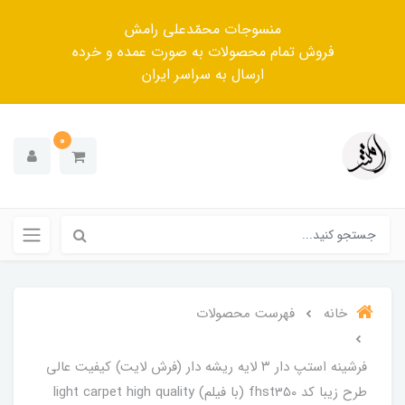
منسوجات محمّدعلی رامش
فروش تمام محصولات به صورت عمده و خرده
ارسال به سراسر ایران
0
خانه
فهرست محصولات
فرشینه استپ دار ۳ لایه ریشه دار (فرش لایت) کیفیت عالی
طرح زیبا کد fhst350 (با فیلم) light carpet high quality