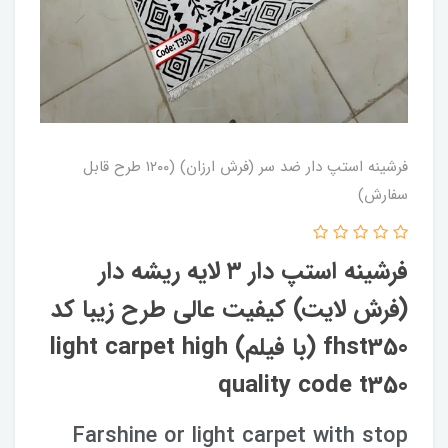
فرشینه استپ دار ضد سر (فرش ارزان) (۱۲۰۰ طرح قابل
سفارش)
فرشینه استپ دار ۳ لایه ریشه دار
(فرش لایت) کیفیت عالی طرح زیبا کد
fhst350 (با فیلم) light carpet high
quality code t350
Farshine or light carpet with stop