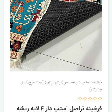
فرشینه استپ دار ضد سر (فرش ارزان) (۱۲۰۰ طرح قابل
سفارش)
فرشینه تراصل استپ دار ۴ لایه ریشه