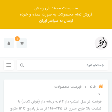
منسوجات محمّدعلی رامش
فروش تمام محصولات به صورت عمده و خرده
ارسال به سراسر ایران
0
خانه
فهرست محصولات
فرشینه تراصل استپ دار ۴ لایه ریشه دار (فرش لایت) با
کیفیت بالا طرح مدرن کد fta00245 از سایز پادری تا ۱۲ متری