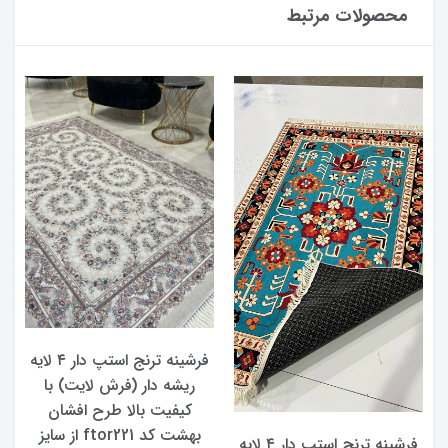
محصولات مرتبط
فرشینه ترنج استپ دار ۴ لایه
ریشه دار (فرش لایت) با
کیفیت بالا طرح افشان
بهشت کد ftor221 از سایز
فرشینه ترنج استپ دار ۴ لایه