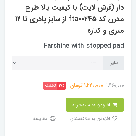
دار (فرش لایت) با کیفیت بالا طرح
مدرن کد fta00245 از سایز پادری تا ۱۲
متری و کناره
Farshine with stopped pad
سایز
1,220,000
تومان
1,460,000
تخفیف
17٪
افزودن به سبدخرید
افزودن به علاقه‌مندی
مقایسه