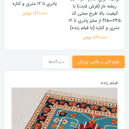
پادری تا ۱۲ متری و کناره
ریشه دار (فرش لایت) با
کیفیت بالا طرح سنتی کد
ک
1,220,000 تومان
۱۲
fta00245 از سایز پادری تا ۱۲
متری و کناره (با فیلم زنده)
1,220,000 تومان
فیلم لایو و عکس ژورنال
دیدگاه‌ها
فیلم زنده: