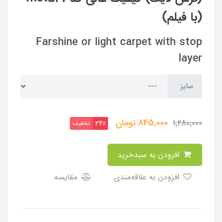
(با فیلم)
Farshine or light carpet with stop
layer
سایز
845,000
تومان
1,280,000
تخفیف
34٪
افزودن به سبدخرید
افزودن به علاقه‌مندی
مقایسه