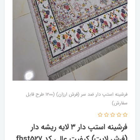
فرشینه استپ دار ضد سر (فرش ارزان) (۱۲۰۰ طرح قابل
سفارش)
فرشینه استپ دار ۳ لایه ریشه دار
(فرش لایت) کیفیت عالی کد fhst527