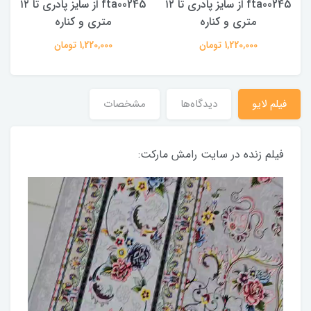
fta00245 از سایز پادری تا ۱۲
fta00245 از سایز پادری تا ۱۲
متری و کناره
متری و کناره
1,220,000 تومان
1,220,000 تومان
فیلم لایو
دیدگاه‌ها
مشخصات
فیلم زنده در سایت رامش مارکت: