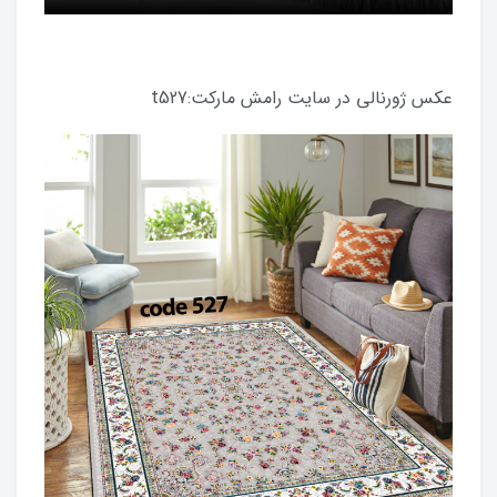
عکس ژورنالی در سایت رامش مارکت:t527