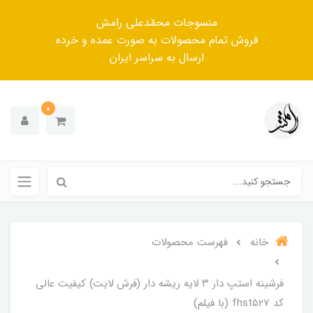
منسوجات محمّدعلی رامش
فروش تمام محصولات به صورت عمده و خرده
ارسال به سراسر ایران
0
خانه
فهرست محصولات
فرشینه استپ دار ۳ لایه ریشه دار (فرش لایت) کیفیت عالی
کد fhst527 (با فیلم)