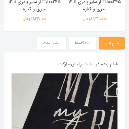
fta00245 از سایز پادری تا ۱۲
fta00245 از سایز پادری تا ۱۲
متری و کناره
متری و کناره
1,220,000 تومان
1,220,000 تومان
فیلم لایو
دیدگاه‌ها
مشخصات
فیلم زنده در سایت رامش مارکت: