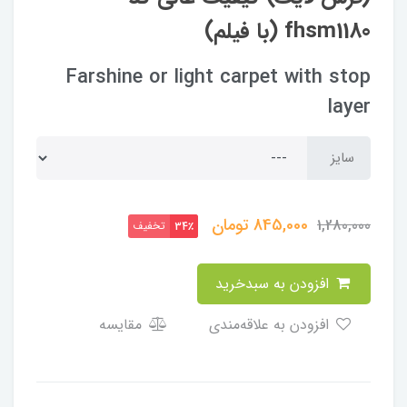
fhsm1180 (با فیلم)
Farshine or light carpet with stop
layer
سایز
845,000
تومان
1,280,000
تخفیف
34٪
افزودن به سبدخرید
افزودن به علاقه‌مندی
مقایسه