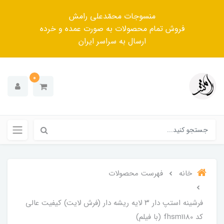
منسوجات محمّدعلی رامش
فروش تمام محصولات به صورت عمده و خرده
ارسال به سراسر ایران
0
خانه
فهرست محصولات
فرشینه استپ دار ۳ لایه ریشه دار (فرش لایت) کیفیت عالی
کد fhsm1180 (با فیلم)