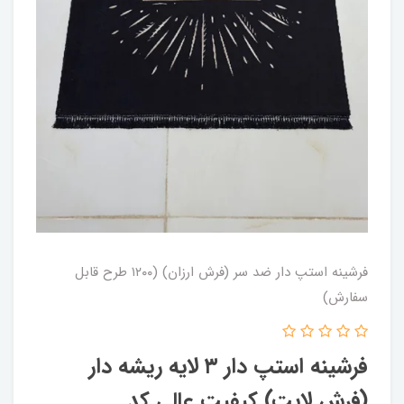
فرشینه استپ دار ضد سر (فرش ارزان) (۱۲۰۰ طرح قابل
سفارش)
فرشینه استپ دار ۳ لایه ریشه دار
(فرش لایت) کیفیت عالی کد