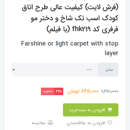
(فرش لایت) کیفیت عالی طرح اتاق
کودک اسب تک شاخ و دختر مو
فرفری کد fhk219 (با فیلم)
Farshine or light carpet with stop
layer
سایز
845,000
تومان
1,280,000
تخفیف
34٪
افزودن به سبدخرید
افزودن به علاقه‌مندی
مقایسه