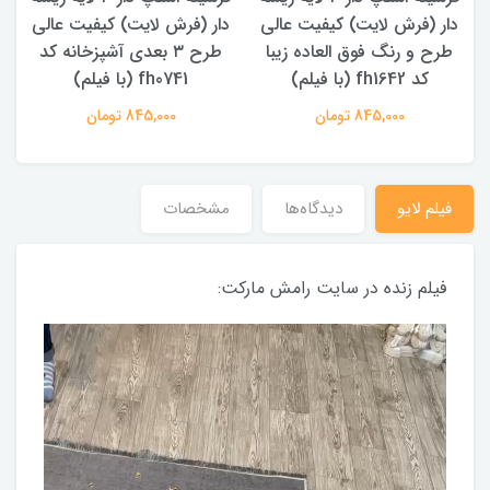
دار (فرش لایت) کیفیت عالی
دار (فرش لایت) کیفیت عالی
د
طرح و رنگ فوق العاده زیبا
طرح ۳ بعدی آشپزخانه کد
ر
کد fh1642 (با فیلم)
fh0741 (با فیلم)
845,000 تومان
845,000 تومان
فیلم لایو
دیدگاه‌ها
مشخصات
فیلم زنده در سایت رامش مارکت: