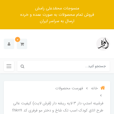
منسوجات محمّدعلی رامش
فروش تمام محصولات به صورت عمده و خرده
ارسال به سراسر ایران
0
خانه
فهرست محصولات
فرشینه استپ دار ۳ لایه ریشه دار (فرش لایت) کیفیت عالی
طرح اتاق کودک اسب تک شاخ و دختر مو فرفری کد fhk219