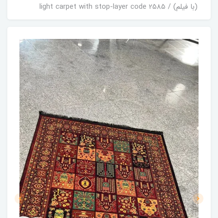
(با فیلم) / light carpet with stop-layer code 2585