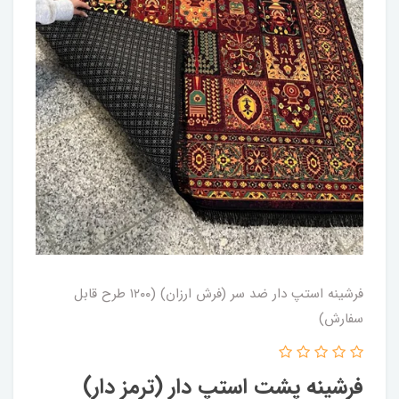
فرشینه استپ دار ضد سر (فرش ارزان) (۱۲۰۰ طرح قابل
سفارش)
فرشینه پشت استپ دار (ترمز دار)