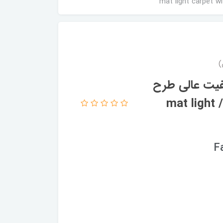
فیت عالی طرح
فانتزی بسیار زیبا کد fh2094 تنوع سایز / mat light
F