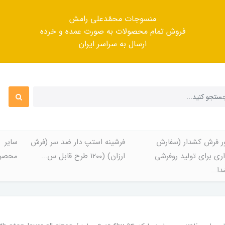
منسوجات محمّدعلی رامش
فروش تمام محصولات به صورت عمده و خرده
ارسال به سراسر ایران
ر فرش کشدار (سفارش
فرشینه استپ دار ضد سر (فرش
سایر
ری برای تولید روفرشی
ارزان) (۱۲۰۰ طرح قابل س...
محصول
ا...