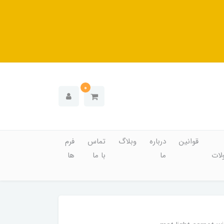
0
قوانین
درباره
وبلاگ
تماس
فرم
ات
ما
با ما
ها