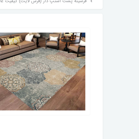
فرشینه پشت استپ دار (فرش لایت) کیفیت عالی طرح فانتزی بسیار زیبا کد fh2094 تنوع