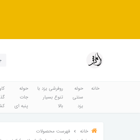
خانه
حوله
روفرشی یزد با
حوله
کاو
سنتی
تنوع بسیار
جات
گذا
یزد
بالا
پنبه ای
کشد
خانه
فهرست محصولات