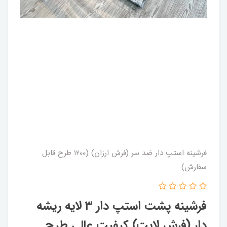
فرشینه استپ دار ضد سر (فرش ارزان) (۱۲۰۰ طرح قابل
سفارش)
فرشینه پشت استپ دار ۳ لایه ریشه
دار (فرش لایت) کیفیت عالی طرح