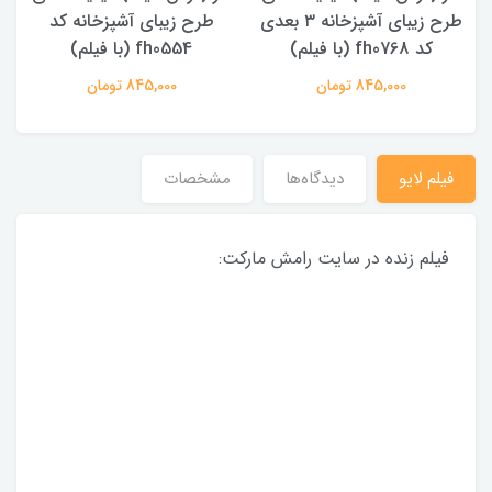
طرح زیبای آشپزخانه ۳ بعدی
طرح زیبای آشپزخانه کد
کد fh0768 (با فیلم)
fh0554 (با فیلم)
845,000 تومان
845,000 تومان
فیلم لایو
دیدگاه‌ها
مشخصات
فیلم زنده در سایت رامش مارکت: