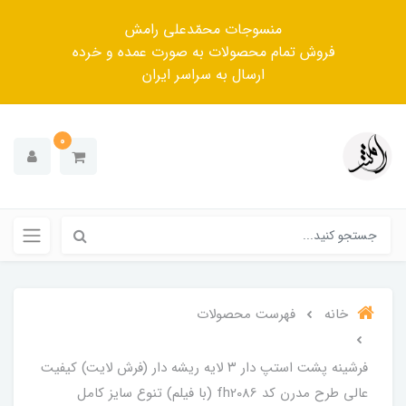
منسوجات محمّدعلی رامش
فروش تمام محصولات به صورت عمده و خرده
ارسال به سراسر ایران
0
خانه
فهرست محصولات
فرشینه پشت استپ دار ۳ لایه ریشه دار (فرش لایت) کیفیت
عالی طرح مدرن کد fh2086 (با فیلم) تنوع سایز کامل