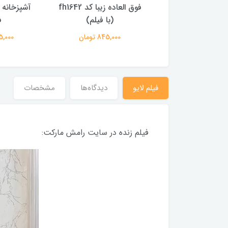
فوق العاده زیبا کد fh1642
آشپزخانه کد fh0741 (با
ت
(با فیلم)
فیلم)
845,000 تومان
845,000 تومان
فیلم لایو
دیدگاه‌ها
مشخصات
فیلم زنده در سایت رامش مارکت: