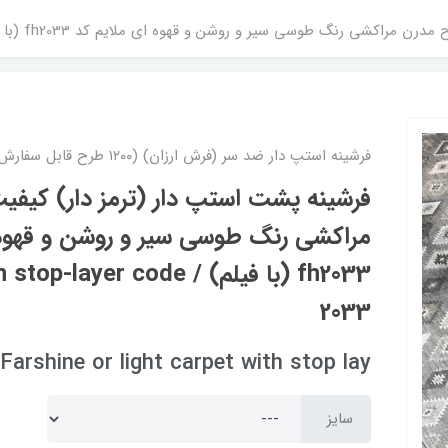
ر و روشن و قهوه ای ملایم کد fh2033 (با فیلم) / light carpet with stop-layer code 2033
فرشینه استپ دار ضد سر (فرش ارزان) (۱۲۰۰ طرح قابل سفارش)
فرشینه پشت استپ دار (ترمز دار) کیف
مراکشی رنگ طوسی سیر و روشن و قهوه 
fh2033 (با فیلم) / ayer code
2033
Farshine or light carpet with stop lay
سایز