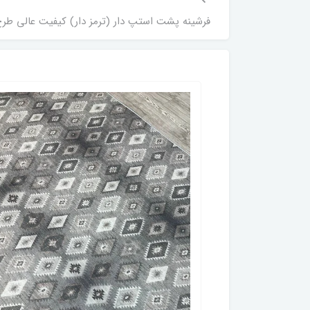
فرشینه پشت استپ دار (ترمز دار) کیفیت عالی طرح مدرن مراکشی رنگ طوسی سی