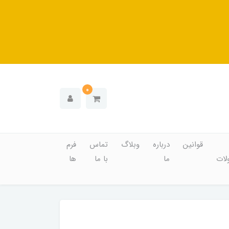
0
قوانین
درباره
وبلاگ
تماس
فرم
ات
ما
با ما
ها