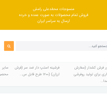
منسوجات محمّدعلی رامش
فروش تمام محصولات به صورت عمده و خرده
ارسال به سراسر ایران
ر فرش کشدار (سفارش
فرشینه استپ دار ضد سر (فرش
سایر
ری برای تولید روفرشی
ارزان) (۱۲۰۰ طرح قابل س...
محصول
ا...