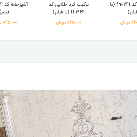
00
رکیب کرم طلایی کد
آشپزخانه کد fh0554 (با
fh1962 (با فیلم)
فیلم)
845,000 تومان
845,000 تومان