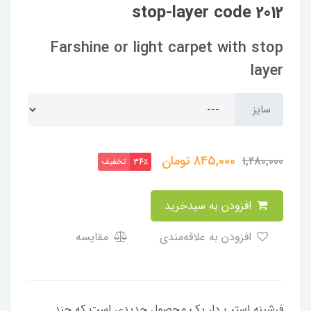
stop-layer code 2012
Farshine or light carpet with stop
layer
سایز
845,000
تومان
1,280,000
تخفیف
34٪
افزودن به سبدخرید
افزودن به علاقه‌مندی
مقایسه
فرشینه استپ دار یک محصول جدیدی است که چند