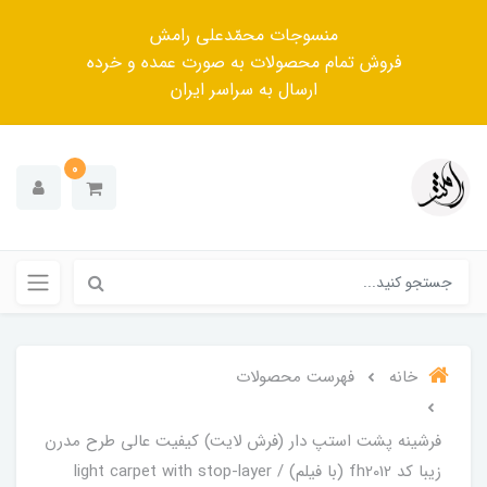
منسوجات محمّدعلی رامش
فروش تمام محصولات به صورت عمده و خرده
ارسال به سراسر ایران
0
خانه
فهرست محصولات
فرشینه پشت استپ دار (فرش لایت) کیفیت عالی طرح مدرن
زیبا کد fh2012 (با فیلم) / light carpet with stop-layer