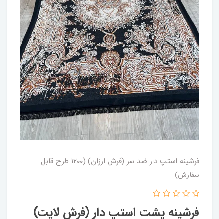
فرشینه استپ دار ضد سر (فرش ارزان) (۱۲۰۰ طرح قابل
سفارش)
فرشینه پشت استپ دار (فرش لایت)