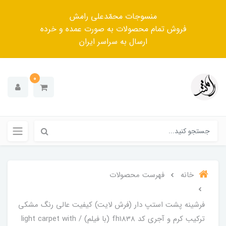
منسوجات محمّدعلی رامش
فروش تمام محصولات به صورت عمده و خرده
ارسال به سراسر ایران
0
خانه
فهرست محصولات
فرشینه پشت استپ دار (فرش لایت) کیفیت عالی رنگ مشکی
ترکیب کرم و آجری کد fh1838 (با فیلم) / light carpet with