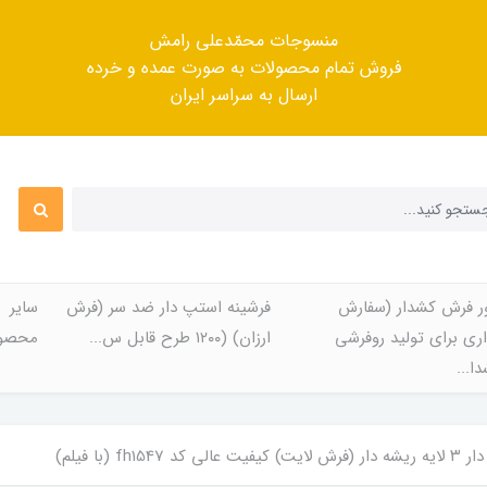
منسوجات محمّدعلی رامش
فروش تمام محصولات به صورت عمده و خرده
ارسال به سراسر ایران
ر فرش کشدار (سفارش
فرشینه استپ دار ضد سر (فرش
سایر
ری برای تولید روفرشی
ارزان) (۱۲۰۰ طرح قابل س...
محصول
ا...
fh1547 (با فیلم)