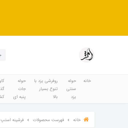
خانه
حوله
روفرشی یزد با
حوله
کاو
سنتی
تنوع بسیار
جات
گذا
یزد
بالا
پنبه ای
کشد
خانه
فهرست محصولات
فرشینه استپ دار ۳ لایه ریشه دار (فرش لایت) کیفیت عالی کد 