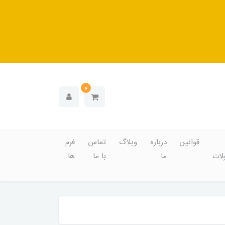
0
قوانین
درباره
وبلاگ
تماس
فرم
ات
ما
با ما
ها