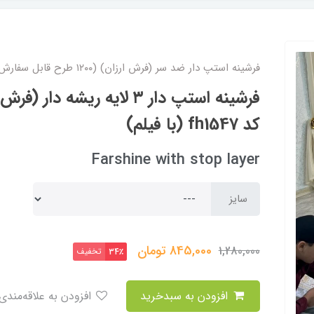
فرشینه استپ دار ضد سر (فرش ارزان) (۱۲۰۰ طرح قابل سفارش)
فرشینه استپ دار ۳ لایه ریشه 
کد fh1547 (با فیلم)
Farshine with stop layer
سایز
845,000
تومان
1,280,000
تخفیف
34٪
افزودن به سبدخرید
افزودن به علاقه‌مندی