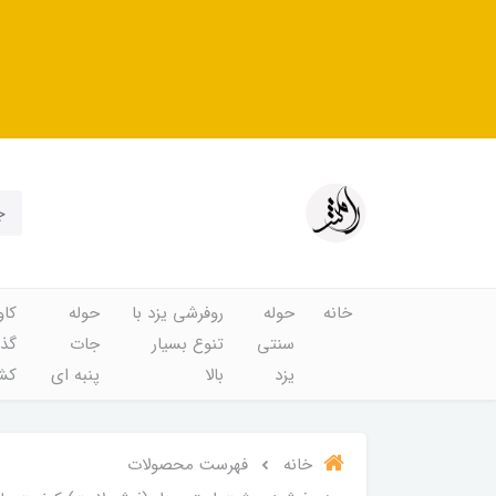
خانه
حوله
روفرشی یزد با
حوله
کاو
سنتی
تنوع بسیار
جات
گذا
یزد
بالا
پنبه ای
کشد
خانه
فهرست محصولات