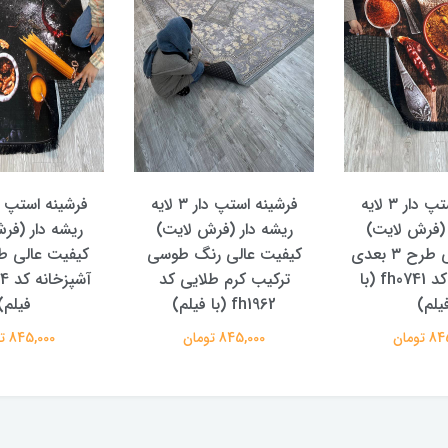
ریشه دا
کیفیت ع
فرشینه استپ دار ۳ لایه
فرشینه استپ دار ۳ لایه
العاده زیب
ه دار (فرش لایت)
ریشه دار (فرش لایت)
کد fh1563 (با فیلم)
ت عالی رنگ طوسی
کیفیت عالی طرح زیبای
45,000
یب کرم طلایی کد
آشپزخانه کد fh0554 (با
fh19 (با فیلم)
فیلم)
845,000 تومان
845,000 تومان