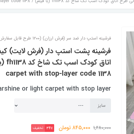
 fh1138 (با فیلم) / light carpet with stop-layer code 1138
فرشینه استپ دار ضد سر (فرش ارزان) (۱۲۰۰ طرح قابل سفارش)
فرشینه پشت استپ دار (فرش لایت) کی
carpet with stop-layer code 1138
arshine or light carpet with stop layer
سایز
845,000
تومان
1,280,000
تخفیف
34٪