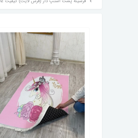
فرشینه پشت استپ دار (فرش لایت) کیفیت عالی طرح اتاق کودک اسب تک شاخ کد