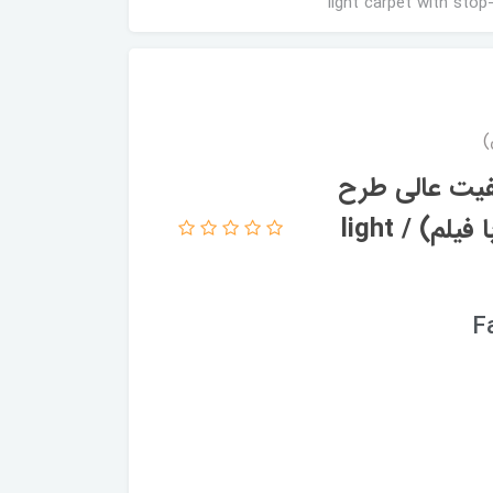
فیت عالی طرح
اتاق کودک اسب تک شاخ کد fh1138 (با فیلم) / light
F