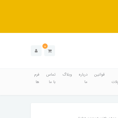
0
قوانین
درباره
وبلاگ
تماس
فرم
ات
ما
با ما
ها