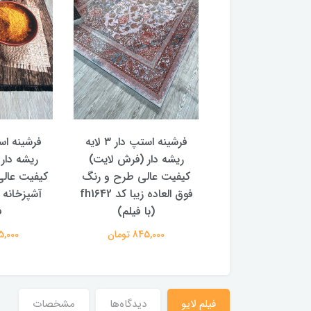
فرشینه استپ دار ۳ لایه
فرشینه استپ دار ۳ لایه
ریشه دار (فرش لایت)
ریشه دار (فرش لایت)
ریش
یفیت عالی طرح و رنگ
کیفیت عالی طرح ۳ بعدی
کیفی
فوق العاده زیبا کد fh1642
آشپزخانه کد fh0741 (با
ترک
(با فیلم)
فیلم)
62
845,000 تومان
845,000 تومان
فیلم لایو
دیدگاه‌ها
مشخصات