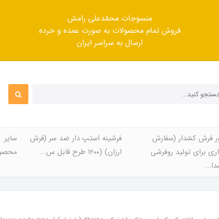
منسوجات محمّدعلی رامش
فروش تمام محصولات به صورت عمده و خرده
ارسال به سراسر ایران
ر فرش کشدار (سفارش
فرشینه استپ دار ضد سر (فرش
سایر
ری برای تولید روفرشی
ارزان) (۱۲۰۰ طرح قابل س...
محصول
ا...