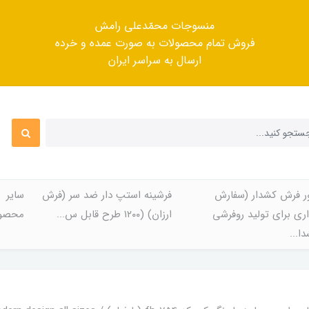
منسوجات محمّدعلی رامش
فروش تمام محصولات به صورت عمده و خرده
ارسال به سراسر ایران
ر فرش کشدار (سفارش
فرشینه استپ دار ضد سر (فرش
سایر
ری برای تولید روفرشی
ارزان) (۱۲۰۰ طرح قابل س...
محصول
ا...