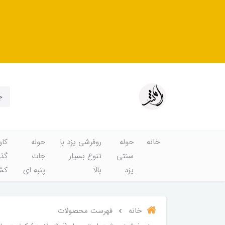
خانه
حوله
روفرشی یزد با
حوله
کاو
سنتی
تنوع بسیار
جات
گذا
یزد
بالا
پنبه ای
کشد
خانه
فهرست محصولات