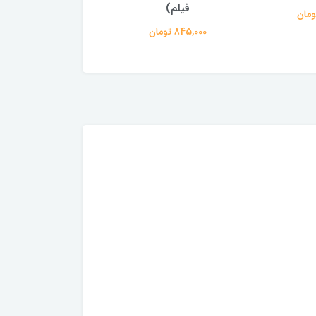
فیلم)
fh0768 (با فیلم)
845,000 تومان
845,000 تومان