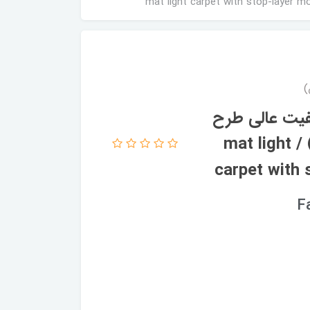
فیت عالی طرح
بسیار زیبا رنگ کرم کد fh0754 (با فیلم) / mat light
carpet with 
F