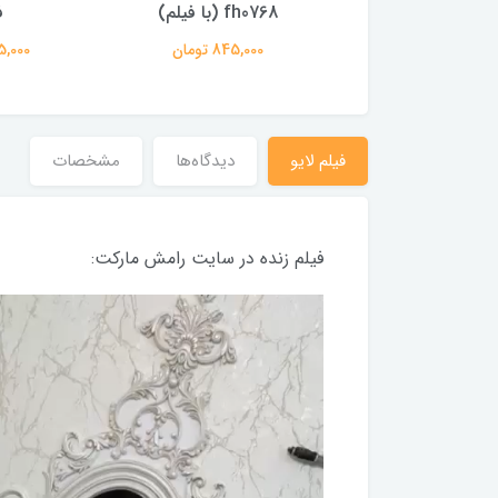
فیلم)
fh0768 (با فیلم)
ف
845,000 تومان
845,000 تومان
845,000 
فیلم لایو
دیدگاه‌ها
مشخصات
فیلم زنده در سایت رامش مارکت: