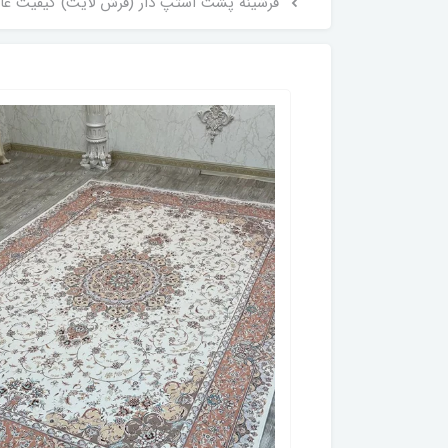
فرشینه پشت استپ دار (فرش لایت) کیفیت عالی طرح بسیار زیبا رنگ کرم کد fh0754 (با فیلم) 