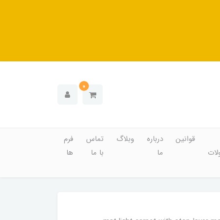
0
قوانین
درباره
وبلاگ
تماس
فرم
ات
ما
با ما
ها