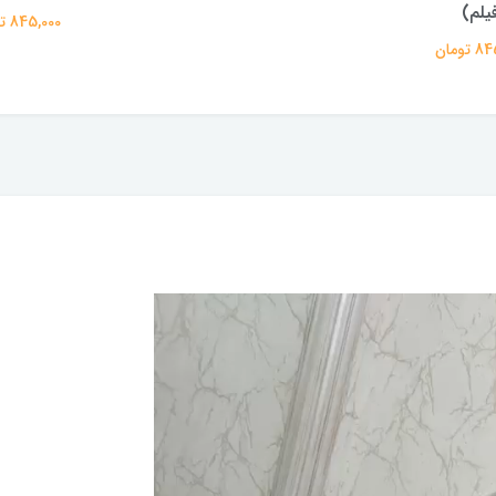
یلم)
845,000 تومان
تومان