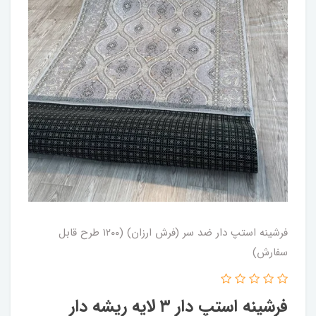
فرشینه استپ دار ضد سر (فرش ارزان) (۱۲۰۰ طرح قابل
سفارش)
فرشینه استپ دار ۳ لایه ریشه دار