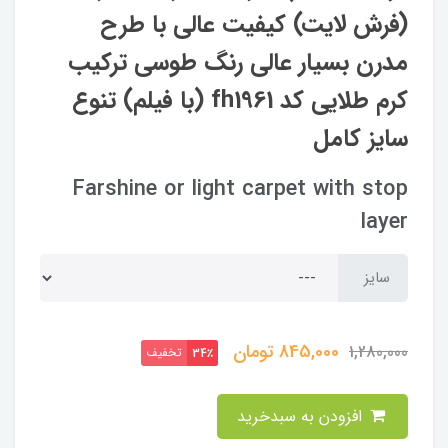
(فرش لایت) کیفیت عالی با طرح
مدرن بسیار عالی رنگ طوسی ترکیب
کرم طلایی کد fh1961 (با فیلم) تنوع
سایز کامل
Farshine or light carpet with stop
layer
سایز
845,000
تومان
1,280,000
تخفیف
34٪
افزودن به سبدخرید