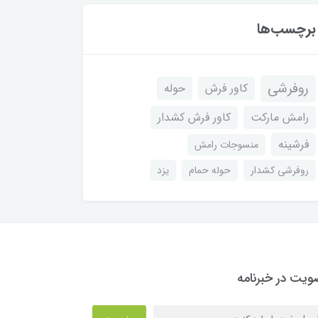
برچسب‌ها
روفرشی
کاور فرش
حوله
رامش مارکت
کاور فرش کشدار
فرشینه
منسوجات رامش
روفرشی کشدار
حوله حمام
یزد
یت در خبرنامه