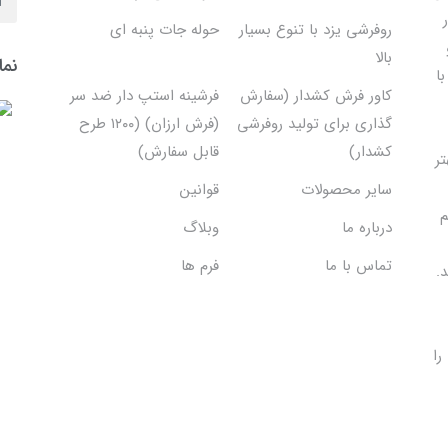
روفرشی یزد با تنوع بسیار
حوله جات پنبه ای
بالا
نما
ا
کاور فرش کشدار (سفارش
فرشینه استپ دار ضد سر
گذاری برای تولید روفرشی
(فرش ارزان) (۱۲۰۰ طرح
کشدار)
قابل سفارش)
تر
سایر محصولات
قوانین
م
درباره ما
وبلاگ
تماس با ما
فرم ها
.
را