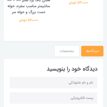
سنتی باف یزد سایز 100 × 100
م
530,000 تومان
سانتیمتر مناسب سفره، حوله
دست بزرگ و حوله سر
570,000 تومان
دیدگاه‌ها
مشخصات
دیدگاه خود را بنویسید