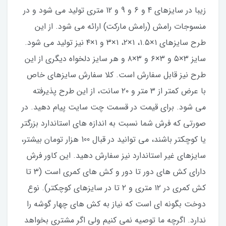
زیبا در سایزهای 4 و 6 و 9 و 12 متری تولید می شود و در
منسوجات رامش (رامش مارکت) ارائه می شود. از این
طرح سایزهای ۱×۱.۵، ۱×۲، ۱×۳ و ۱×۴ نیز تولید می شود.
سایز ۳×۵ و ۳×۶ و ۳×۸ و هر سایز دلخواه دیگری از این
طرح نیز قابل سفارش است. کلا سفارش سایزهای خاص
با عرض کمتر از ۳ متر و ۲۰ سانت، از این طرح پذیرفته
می شود. برای قیمت در قسمت چت سایت پیام دهید. در
صورتی که فرش شما نسبت به اندازه های استاندارد بزرگتر
یا کوچکتر باشند، می توانید در قبال 100 هزار تومان بیشتر،
سایزهای غیر استاندارد نیز سفارش دهید. این کاور فرش
دارای کش های دور تا دور و کش های کمری است (۳ تا
کش کمری در ۱۲ متری و ۲ تا در سایزهای کوچکتر). نوع
دوخت بگونه ای است که نیاز به کش های چهار گوشه را
ندارد. اگرچه ما توصیه نمی کنیم ولی اگر مشتری بخواهد