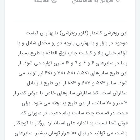
افزودن به علاقه‌مندی
مقایسه
​​​​​​​​این روفرشی کشدار (کاور روفرشی) با بهترین کیفیت
موجود در بازار و با بهترین پارچه دو رو مخمل شانل و با
تراکم خیلی بالا و کیفیت چاپ فوق العاده با طرح بسیار
زیبا در سایزهای 4 و 6 و 9 و 12 متری تولید می شود. از
این طرح سایزهای ۱×۱.۵، ۱×۲، ۱×۳ و ۱×۴ نیز تولید می
شود. سایز ۳×۵ و ۳×۶ و ۳×۸ از این طرح نیز قابل
سفارش است. کلا سفارش سایزهای خاص با عرض کمتر از
۳ متر و ۲۰ سانت، از این طرح پذیرفته می شود. برای
قیمت در قسمت چت سایت پیام دهید. در صورتی که
فرش شما نسبت به اندازه های استاندارد بزرگتر یا کوچکتر
باشند، می توانید در قبال 100 هزار تومان بیشتر، سایزهای