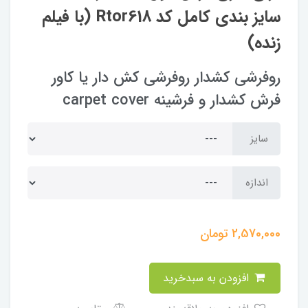
سایز بندی کامل کد Rtor618 (با فیلم
زنده)
روفرشی کشدار روفرشی کش دار یا کاور
فرش کشدار و فرشینه carpet cover
سایز
اندازه
2,570,000
تومان
افزودن به سبدخرید