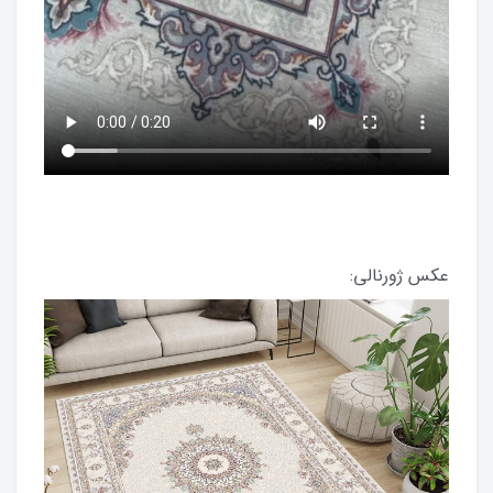
عکس ژورنالی: