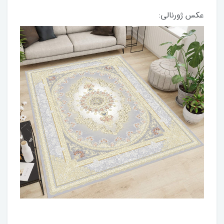
عکس ژورنالی: