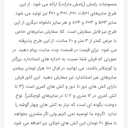
منسوجات رامش (رامش مارکت) ارائه می شود. از این
طرح سایزهای ۱×۱.۵، ۱×۲، ۱×۳ و ۱×۴ نیز تولید می شود.
سایز ۳×۵ و ۳×۶ و ۳×۸ و هر سایز دلخواه دیگری از این
طرح نیز قابل سفارش است. کلا سفارش سایزهای خاص
با عرض کمتر از ۳ متر و ۲۰ سانت، از این طرح پذیرفته
می شود. برای قیمت در قسمت چت سایت پیام دهید. در
صورتی که فرش شما نسبت به اندازه های استاندارد بزرگتر
یا کوچکتر باشند، می توانید در قبال 100 هزار تومان بیشتر،
سایزهای غیر استاندارد نیز سفارش دهید. این کاور فرش
دارای کش های دور تا دور و کش های کمری است (۳ تا
کش کمری در ۱۲ متری و ۲ تا در سایزهای کوچکتر). نوع
دوخت بگونه ای است که نیاز به کش های چهار گوشه را
ندارد. اگرچه ما توصیه نمی کنیم ولی اگر مشتری بخواهد
با مبلغ ۲۰ تومان این کش های لچکی نیز اضافه می شود.