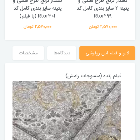
کشدار ترنج طرح سنتی و
کشدار ترنج طرح سنتی و
ک
پتینه 2 سایز بندی کامل کد
پتینه سایز بندی کامل کد
Rtor299
Rtor301 (با فیلم)
2,570,000 تومان
2,570,000 تومان
لایو و فیلم این روفرشی
دیدگاه‌ها
مشخصات
فیلم زنده (منسوجات رامش):