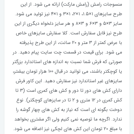
منسوجات رامش (رامش مارکت) ارائه می شود. از این
طرح سایزهای ۱×۱.۵، ۱×۲، ۱×۳ و ۱×۴ نیز تولید می شود.
سایز ۳×۵ و ۳×۶ و ۳×۸ و هر سایز دلخواه دیگری از این
طرح نیز قابل سفارش است. کلا سفارش سایزهای خاص
با عرض کمتر از ۳ متر و ۲۰ سانت، از این طرح پذیرفته
می شود. برای قیمت در قسمت چت سایت پیام دهید. در
صورتی که فرش شما نسبت به اندازه های استاندارد بزرگتر
یا کوچکتر باشند، می توانید در قبال 100 هزار تومان بیشتر،
سایزهای غیر استاندارد نیز سفارش دهید. این کاور فرش
دارای کش های دور تا دور و کش های کمری است (۳ تا
کش کمری در ۱۲ متری و ۲ تا در سایزهای کوچکتر). نوع
دوخت بگونه ای است که نیاز به کش های چهار گوشه را
ندارد. اگرچه ما توصیه نمی کنیم ولی اگر مشتری بخواهد
با مبلغ ۲۰ تومان این کش های لچکی نیز اضافه می شود.