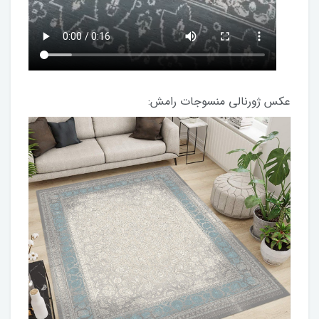
عکس ژورنالی منسوجات رامش: