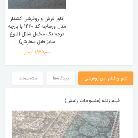
کاور فرش و روفرشی کشدار
مدل ورساچه کد 14۴۰ با پارچه
درجه یک مخمل شانل (تنوع
سایز قابل سفارش)
1,975,000 تومان
لایو و فیلم این روفرشی
دیدگاه‌ها
مشخصات
فیلم زنده (منسوجات رامش):