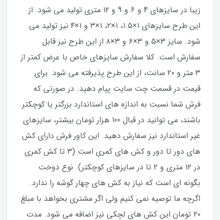
زیبا در سایزهای 4 و 6 و 9 و 12 متری تولید می شود. از
این طرح سایزهای ۱×۱.۵، ۱×۲، ۱×۳ و ۱×۴ نیز تولید می
شود. سایز ۳×۵ و ۳×۶ و ۳×۸ از این طرح نیز قابل
سفارش است. کلا سفارش سایزهای خاص با عرض کمتر از
۳ متر و ۲۰ سانت، از این طرح پذیرفته می شود. برای
قیمت در قسمت چت سایت پیام دهید. در صورتی که
فرش شما نسبت به اندازه های استاندارد بزرگتر یا کوچکتر
باشند، می توانید در قبال 100 هزار تومان بیشتر، سایزهای
غیر استاندارد نیز سفارش دهید. این کاور فرش دارای کش
های دور تا دور و کش های کمری است (۳ تا کش کمری
در ۱۲ متری و ۲ تا در سایزهای کوچکتر). نوع دوخت
بگونه ای است که نیاز به کش های چهار گوشه را ندارد.
اگرچه ما توصیه نمی کنیم ولی اگر مشتری بخواهد با مبلغ
۲۰ تومان این کش های لچکی نیز اضافه می شود. مدت