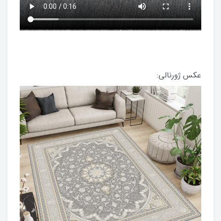
عکس ژورنالی: