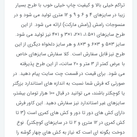
تراکم خیلی بالا و کیفیت چاپ خیلی خوب با طرح بسیار
زیبا در سایزهای 4 و 6 و 9 و 12 متری تولید می شود و در
منسوجات رامش (رامش مارکت) ارائه می شود. از این
طرح سایزهای ۱×۱.۵، ۱×۲، ۱×۳ و ۱×۴ نیز تولید می شود.
سایز ۳×۵ و ۳×۶ و ۳×۸ و هر سایز دلخواه دیگری از این
طرح نیز قابل سفارش است. کلا سفارش سایزهای خاص
با عرض کمتر از ۳ متر و ۲۰ سانت، از این طرح پذیرفته
می شود. برای قیمت در قسمت چت سایت پیام دهید. در
صورتی که فرش شما نسبت به اندازه های استاندارد بزرگتر
یا کوچکتر باشند، می توانید در قبال 100 هزار تومان بیشتر،
سایزهای غیر استاندارد نیز سفارش دهید. این کاور فرش
دارای کش های دور تا دور و کش های کمری است (۳ تا
کش کمری در ۱۲ متری و ۲ تا در سایزهای کوچکتر). نوع
دوخت بگونه ای است که نیاز به کش های چهار گوشه را