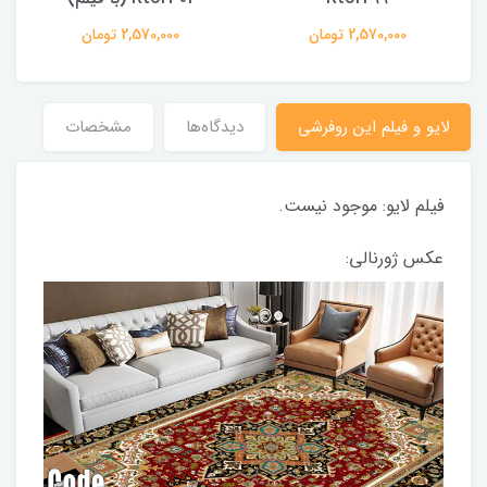
2,570,000 تومان
2,570,000 تومان
لایو و فیلم این روفرشی
دیدگاه‌ها
مشخصات
فیلم لایو: موجود نیست.
عکس ژورنالی: