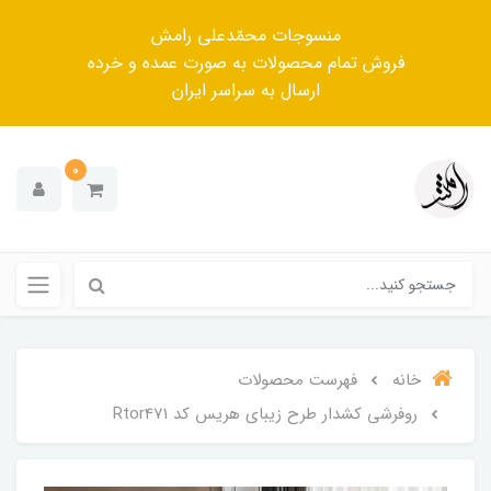
منسوجات محمّدعلی رامش
فروش تمام محصولات به صورت عمده و خرده
ارسال به سراسر ایران
0
خانه
فهرست محصولات
روفرشی کشدار طرح زیبای هریس کد Rtor471