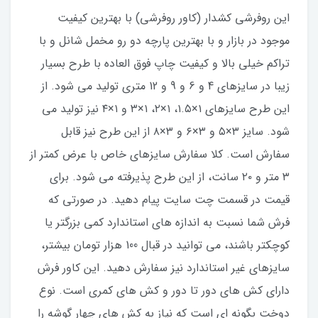
این روفرشی کشدار (کاور روفرشی) با بهترین کیفیت
موجود در بازار و با بهترین پارچه دو رو مخمل شانل و با
تراکم خیلی بالا و کیفیت چاپ فوق العاده با طرح بسیار
زیبا در سایزهای 4 و 6 و 9 و 12 متری تولید می شود. از
این طرح سایزهای ۱×۱.۵، ۱×۲، ۱×۳ و ۱×۴ نیز تولید می
شود. سایز ۳×۵ و ۳×۶ و ۳×۸ از این طرح نیز قابل
سفارش است. کلا سفارش سایزهای خاص با عرض کمتر از
۳ متر و ۲۰ سانت، از این طرح پذیرفته می شود. برای
قیمت در قسمت چت سایت پیام دهید. در صورتی که
فرش شما نسبت به اندازه های استاندارد کمی بزرگتر یا
کوچکتر باشند، می توانید در قبال 100 هزار تومان بیشتر،
سایزهای غیر استاندارد نیز سفارش دهید. این کاور فرش
دارای کش های دور تا دور و کش های کمری است. نوع
دوخت بگونه ای است که نیاز به کش های چهار گوشه را