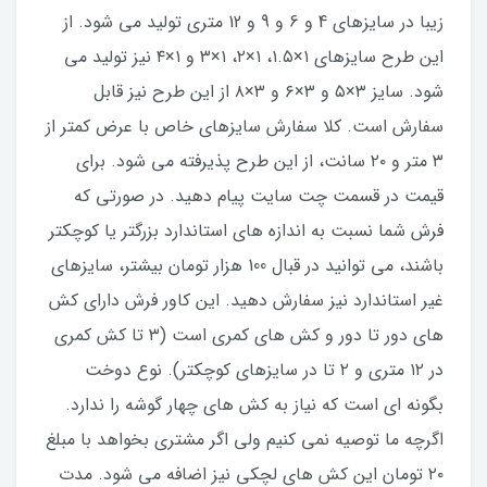
زیبا در سایزهای 4 و 6 و 9 و 12 متری تولید می شود. از
این طرح سایزهای ۱×۱.۵، ۱×۲، ۱×۳ و ۱×۴ نیز تولید می
شود. سایز ۳×۵ و ۳×۶ و ۳×۸ از این طرح نیز قابل
سفارش است. کلا سفارش سایزهای خاص با عرض کمتر از
۳ متر و ۲۰ سانت، از این طرح پذیرفته می شود. برای
قیمت در قسمت چت سایت پیام دهید. در صورتی که
فرش شما نسبت به اندازه های استاندارد بزرگتر یا کوچکتر
باشند، می توانید در قبال 100 هزار تومان بیشتر، سایزهای
غیر استاندارد نیز سفارش دهید. این کاور فرش دارای کش
های دور تا دور و کش های کمری است (۳ تا کش کمری
در ۱۲ متری و ۲ تا در سایزهای کوچکتر). نوع دوخت
بگونه ای است که نیاز به کش های چهار گوشه را ندارد.
اگرچه ما توصیه نمی کنیم ولی اگر مشتری بخواهد با مبلغ
۲۰ تومان این کش های لچکی نیز اضافه می شود. مدت