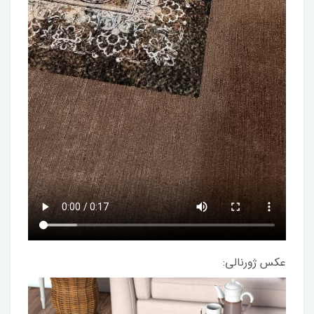
عکس ژورنالی: