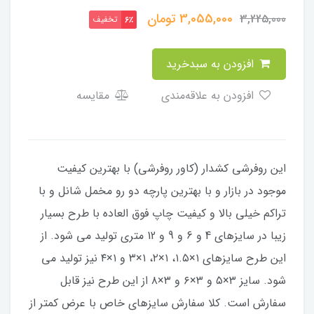
3,055,000
تومان
3,225,000
تخفیف
6٪
افزودن به سبدخرید
افزودن به علاقه‌مندی
مقایسه
این روفرشی کشدار (کاور روفرشی) با بهترین کیفیت
موجود در بازار و با بهترین پارچه دو رو مخمل شانل و با
تراکم خیلی بالا و کیفیت چاپ فوق العاده با طرح بسیار
زیبا در سایزهای 4 و 6 و 9 و 12 متری تولید می شود. از
این طرح سایزهای ۱×۱.۵، ۱×۲، ۱×۳ و ۱×۴ نیز تولید می
شود. سایز ۳×۵ و ۳×۶ و ۳×۸ از این طرح نیز قابل
سفارش است. کلا سفارش سایزهای خاص با عرض کمتر از