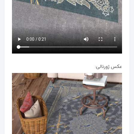
عکس ژورنالی: