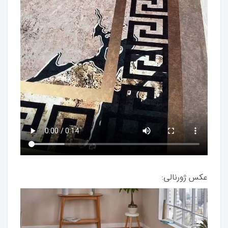
عکس ژورنالی: