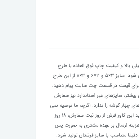
یلی بالا و کیفیت چاپ فوق العاده با طرح
بسیار زیبا در سایزهای 4 و 6 و 9 و 12 متری تولید می شود. از این طرح سایزهای ۱×۱.۵، ۱×۲، ۱×۳ و ۱×۴ نیز تولید می شود. سایز ۳×۵ و ۳×۶ و ۳×۸ از این طرح
۲۰ سانت، از این طرح پذیرفته می شود. برای قیمت در قسمت چت سایت پیام دهید.
ازه های استاندارد کمی بزرگتر یا کوچکتر باشند، می توانید در قبال 100 هزار تومان بیشتر، سایزهای غیر استاندارد نیز سفارش
 چهار گوشه را ندارد. اگرچه ما توصیه نمی
کنیم ولی اگر مشتری بخواهد با مبلغ ۲۰ تومان این کش های لچکی نیز اضافه می شود. مدت زمان مورد نیاز برای تولید این کاور فرش از روز ثبت سفارش، 18 روز
هزینه ارسال بر عهده مشتری به صورت پس
قیقا متناسب با سایز فرشتان تولید شود.