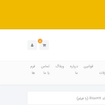
0
قوانین
درباره
وبلاگ
تماس
فرم
ات
ما
با ما
ها
لم)