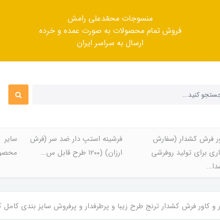
منسوجات محمّدعلی رامش
فروش تمام محصولات به صورت عمده و خرده
ارسال به سراسر ایران
ر فرش کشدار (سفارش
فرشینه استپ دار ضد سر (فرش
سایر
ری برای تولید روفرشی
ارزان) (۱۲۰۰ طرح قابل س...
محصول
ا...
کاور فرش کشدار ترنج طرح زیبا و پرطرفدار و پرفروش سایز بندی کامل کد Rtor319 (با فی