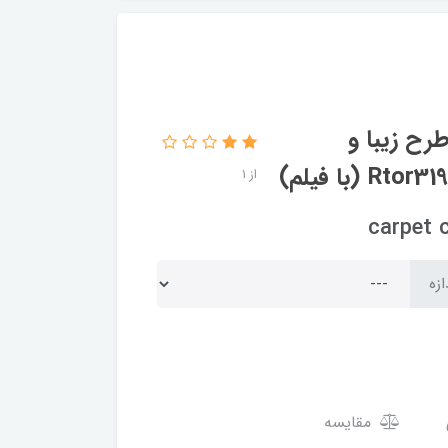
رح زیبا و
از 1
ازه
مقایسه