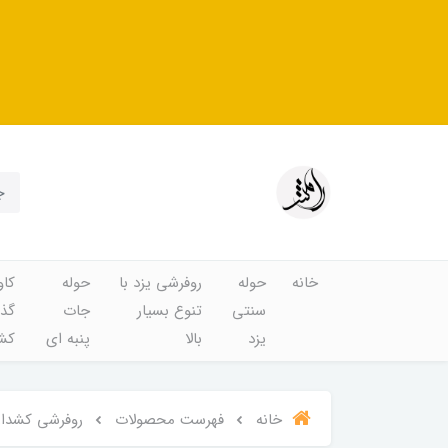
خانه
حوله
روفرشی یزد با
حوله
کاو
سنتی
تنوع بسیار
جات
گذا
یزد
بالا
پنبه ای
کشد
خانه
فهرست محصولات
روفرشی کشدار و ک