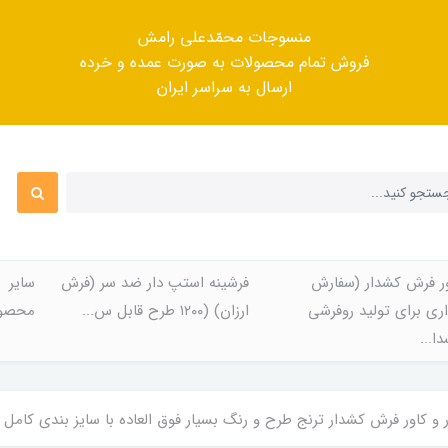
منسوجات محمّدعلی رامش
فروش تمام محصولات به صورت عمده و خرده
ارسال به سراسر ایران
ر فرش کشدار (سفارش
فرشینه استپ دار ضد سر (فرش
سایر
ری برای تولید روفرشی
ارزان) (۱۲۰۰ طرح قابل س...
محصول
ا...
اور فرش کشدار ترنج طرح و رنگ بسیار فوق العاده با سایز بندی کامل کد Rtor219 (با فی