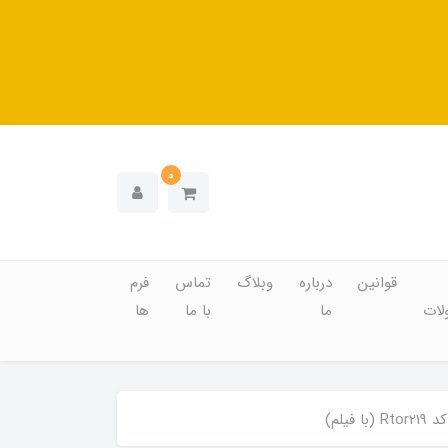
0
قوانین
درباره
وبلاگ
تماس
فرم
ات
ما
با ما
ها
لم)