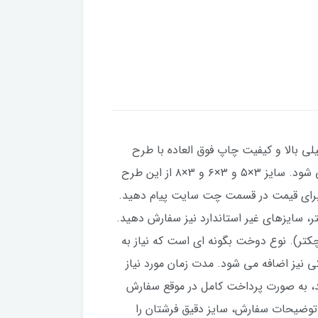
خیلی بالا و کیفیت چاپ فوق العاده با طرح
بسیار زیبا در سایزهای 4 و 6 و 9 و 12 متری تولید می شود. از این طرح سایزهای ۱×۱.۵، ۱×۲، ۱×۳ و ۱×۴ نیز تولید می شود. سایز ۳×۵ و ۳×۶ و ۳×۸ از این طرح
۲۰ سانت، از این طرح پذیرفته می شود. برای قیمت در قسمت چت سایت پیام دهید.
ستاندارد بزرگتر یا کوچکتر باشند، می توانید در قبال 100 هزار تومان بیشتر، سایزهای غیر استاندارد نیز سفارش دهید.
های کمری است (۳ تا کش کمری در ۱۲ متری و ۲ تا در سایزهای کوچکتر). نوع دوخت بگونه ای است که نیاز به
ی اگر مشتری بخواهد با مبلغ ۲۰ تومان این کش های لچکی نیز اضافه می شود. مدت زمان مورد نیاز
ت سفارش برای تولید، به صورت پرداخت کامل در موقع سفارش
توضیحات سفارش، سایز دقیق فرشتان را