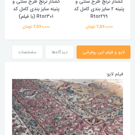
کشدار ترنج طرح سنتی و
کشدار ترنج طرح سنتی و
ک
پتینه 2 سایز بندی کامل کد
پتینه سایز بندی کامل کد
Rtor299
Rtor301 (با فیلم)
2,570,000 تومان
2,570,000 تومان
لایو و فیلم این روفرشی
دیدگاه‌ها
مشخصات
فیلم لایو: