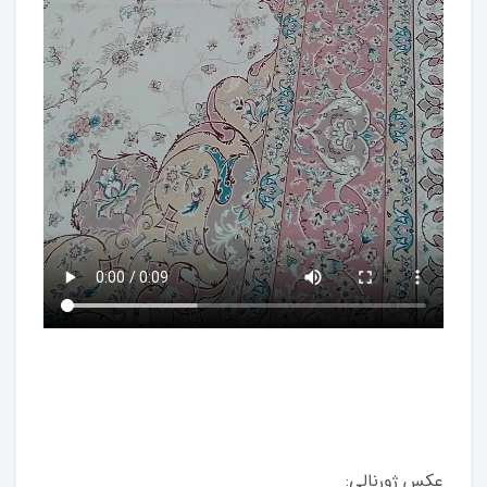
عکس ژورنالی: