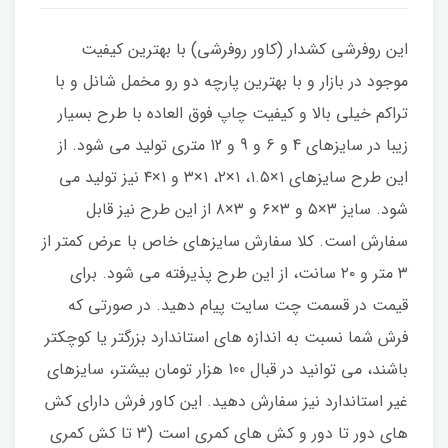
​​​​این روفرشی کشدار (کاور روفرشی) با بهترین کیفیت
موجود در بازار و با بهترین پارچه دو رو مخمل شانل و با
تراکم خیلی بالا و کیفیت چاپ فوق العاده با طرح بسیار
زیبا در سایزهای 4 و 6 و 9 و 12 متری تولید می شود. از
این طرح سایزهای ۱×۱.۵، ۱×۲، ۱×۳ و ۱×۴ نیز تولید می
شود. سایز ۳×۵ و ۳×۶ و ۳×۸ از این طرح نیز قابل
سفارش است. کلا سفارش سایزهای خاص با عرض کمتر از
۳ متر و ۲۰ سانت، از این طرح پذیرفته می شود. برای
قیمت در قسمت چت سایت پیام دهید. در صورتی که
فرش شما نسبت به اندازه های استاندارد بزرگتر یا کوچکتر
باشند، می توانید در قبال 100 هزار تومان بیشتر، سایزهای
غیر استاندارد نیز سفارش دهید. این کاور فرش دارای کش
های دور تا دور و کش های کمری است (۳ تا کش کمری