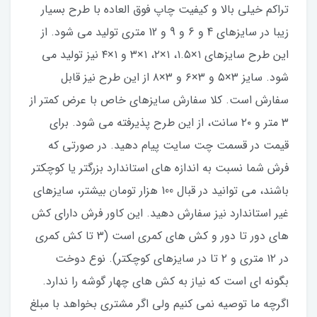
تراکم خیلی بالا و کیفیت چاپ فوق العاده با طرح بسیار
زیبا در سایزهای 4 و 6 و 9 و 12 متری تولید می شود. از
این طرح سایزهای ۱×۱.۵، ۱×۲، ۱×۳ و ۱×۴ نیز تولید می
شود. سایز ۳×۵ و ۳×۶ و ۳×۸ از این طرح نیز قابل
سفارش است. کلا سفارش سایزهای خاص با عرض کمتر از
۳ متر و ۲۰ سانت، از این طرح پذیرفته می شود. برای
قیمت در قسمت چت سایت پیام دهید. در صورتی که
فرش شما نسبت به اندازه های استاندارد بزرگتر یا کوچکتر
باشند، می توانید در قبال 100 هزار تومان بیشتر، سایزهای
غیر استاندارد نیز سفارش دهید. این کاور فرش دارای کش
های دور تا دور و کش های کمری است (۳ تا کش کمری
در ۱۲ متری و ۲ تا در سایزهای کوچکتر). نوع دوخت
بگونه ای است که نیاز به کش های چهار گوشه را ندارد.
اگرچه ما توصیه نمی کنیم ولی اگر مشتری بخواهد با مبلغ