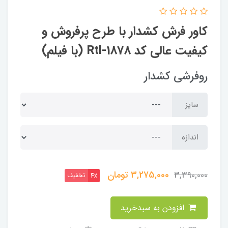
کاور فرش کشدار با طرح پرفروش و
کیفیت عالی کد Rtl-1878 (با فیلم)
روفرشی کشدار
سایز
اندازه
3,275,000
تومان
3,390,000
تخفیف
4٪
افزودن به سبدخرید