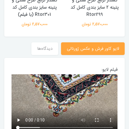
کشدار ترنج طرح سنتی و
کشدار ترنج طرح سنتی و
ک
پتینه 2 سایز بندی کامل کد
پتینه سایز بندی کامل کد
Rtor299
Rtor301 (با فیلم)
2,570,000 تومان
2,570,000 تومان
لایو کاور فرش و عکس ژورنالی
دیدگاه‌ها
فیلم لایو: