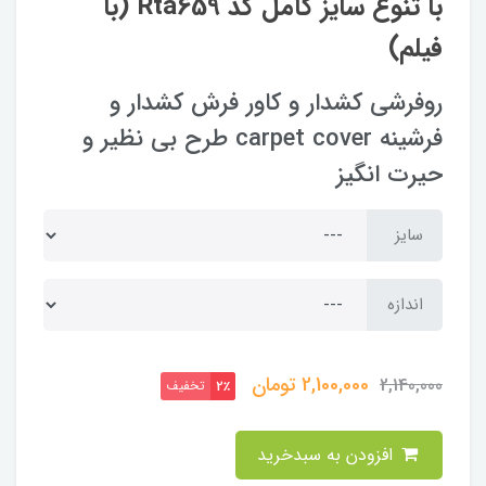
با تنوع سایز کامل کد Rta659 (با
فیلم)
روفرشی کشدار و کاور فرش کشدار و
فرشینه carpet cover طرح بی نظیر و
حیرت انگیز
سایز
اندازه
2,100,000
تومان
2,140,000
تخفیف
2٪
افزودن به سبدخرید