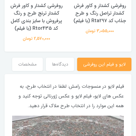
روفرشی کشدار و کاور فرش
روفرشی کشدار و کاور فرش
کشدار تراصل رنگ و طرح
کشدار ترنج طرح و رنگ
جذاب کد Rta297 (با فیلم)
پرفروش با سایز بندی کامل
کد Rtor435 (با فیلم)
3,055,000 تومان
2,570,000 تومان
لایو و فیلم این روفرشی
دیدگاه‌ها
مشخصات
فیلم لایو در منسوجات رامش: لطفا در انتخاب طرح، به
عکس های لایو، فیلم لایو و عکس ژورنالی توجه کنید و
همه این موارد را در انتخاب طرح ملاک قرار دهید.