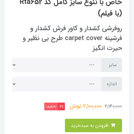
خاص با تنوع سایز کامل کد Rta652
(با فیلم)
روفرشی کشدار و کاور فرش کشدار و
فرشینه carpet cover طرح بی نظیر و
حیرت انگیز
سایز
اندازه
2,100,000
تومان
2,140,000
تخفیف
2٪
افزودن به سبدخرید