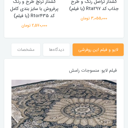
کشدار تراصل رنگ و طرح
کشدار ترنج طرح و رنگ
جذاب کد Rta297 (با فیلم)
پرفروش با سایز بندی کامل
کد Rtor435 (با فیلم)
3,055,000 تومان
2,570,000 تومان
لایو و فیلم این روفرشی
دیدگاه‌ها
مشخصات
فیلم لایو: منسوجات رامش