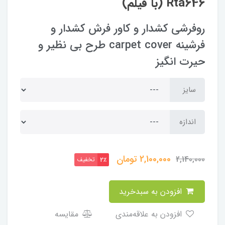
Rta646 (با فیلم)
روفرشی کشدار و کاور فرش کشدار و
فرشینه carpet cover طرح بی نظیر و
حیرت انگیز
سایز
اندازه
2,100,000
تومان
2,140,000
تخفیف
2٪
افزودن به سبدخرید
افزودن به علاقه‌مندی
مقایسه