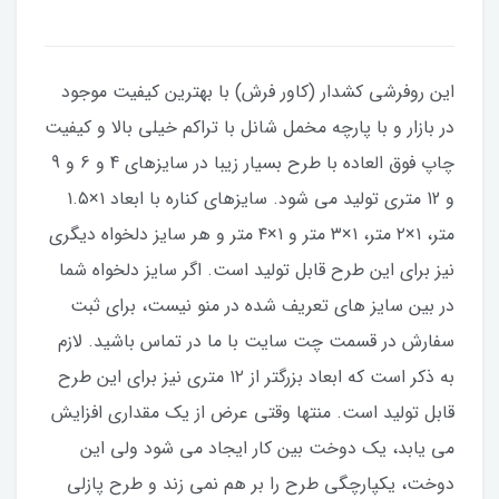
این روفرشی کشدار (کاور فرش) با بهترین کیفیت موجود
در بازار و با پارچه مخمل شانل با تراکم خیلی بالا و کیفیت
چاپ فوق العاده با طرح بسیار زیبا در سایزهای 4 و 6 و 9
و 12 متری تولید می شود. سایزهای کناره با ابعاد ۱×۱.۵
متر، ۱×۲ متر، ۱×۳ متر و ۱×۴ متر و هر سایز دلخواه دیگری
نیز برای این طرح قابل تولید است. اگر سایز دلخواه شما
در بین سایز های تعریف شده در منو نیست، برای ثبت
سفارش در قسمت چت سایت با ما در تماس باشید. لازم
به ذکر است که ابعاد بزرگتر از ۱۲ متری نیز برای این طرح
قابل تولید است. منتها وقتی عرض از یک مقداری افزایش
می یابد، یک دوخت بین کار ایجاد می شود ولی این
دوخت، یکپارچگی طرح را بر هم نمی زند و طرح پازلی