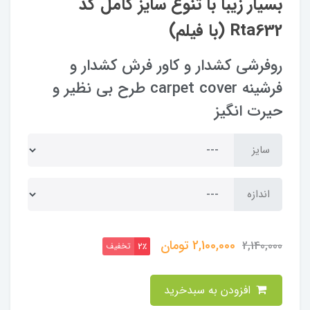
بسیار زیبا با تنوع سایز کامل کد
Rta632 (با فیلم)
روفرشی کشدار و کاور فرش کشدار و
فرشینه carpet cover طرح بی نظیر و
حیرت انگیز
سایز
اندازه
2,100,000
تومان
2,140,000
تخفیف
2٪
افزودن به سبدخرید