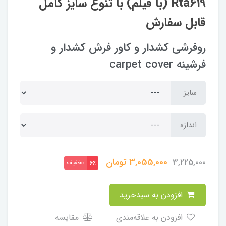
Rta619 (با فیلم) با تنوع سایز کامل
قابل سفارش
روفرشی کشدار و کاور فرش کشدار و
فرشینه carpet cover
سایز
اندازه
3,055,000
تومان
3,225,000
تخفیف
6٪
افزودن به سبدخرید
افزودن به علاقه‌مندی
مقایسه