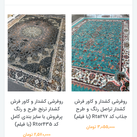
روفرشی کشدار و کاور فرش
روفرشی کشدار و کاور فرش
کشدار تراصل رنگ و طرح
کشدار ترنج طرح و رنگ
جذاب کد Rta297 (با فیلم)
پرفروش با سایز بندی کامل
کد Rtor435 (با فیلم)
3,055,000 تومان
2,570,000 تومان