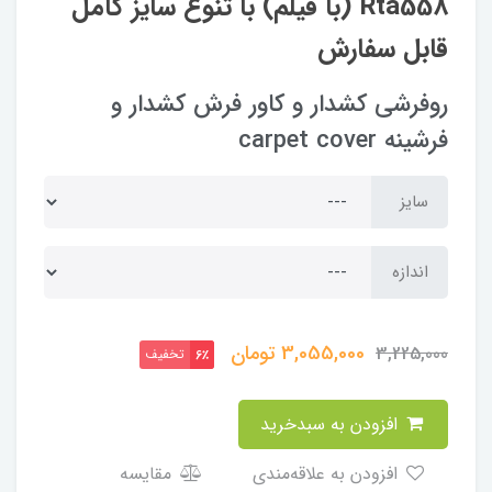
Rta558 (با فیلم) با تنوع سایز کامل
قابل سفارش
روفرشی کشدار و کاور فرش کشدار و
فرشینه carpet cover
سایز
اندازه
3,055,000
تومان
3,225,000
تخفیف
6٪
افزودن به سبدخرید
افزودن به علاقه‌مندی
مقایسه