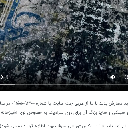
اگر فرشینه استپ دا
لو سینکی و سایز بزرگ آن برای روی سرامیک به خصوص توی اشپزخانه کا
م لایو باید باشد. عکس ژورنالی صرفا جهت اطلاع قرار داده می شود):