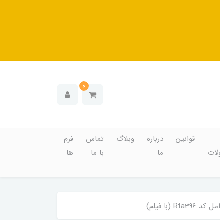
0
قوانین
درباره
وبلاگ
تماس
فرم
ات
ما
با ما
ها
با فیلم)