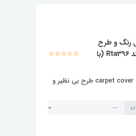
ل رنگ و طرح
جذاب پتینه وینتیج با تنوع سایز کامل کد Rta396 (با
روفرشی کشدار و کاور فرش کشدار و فرشینه carpet cover طرح بی نظیر و
ازه