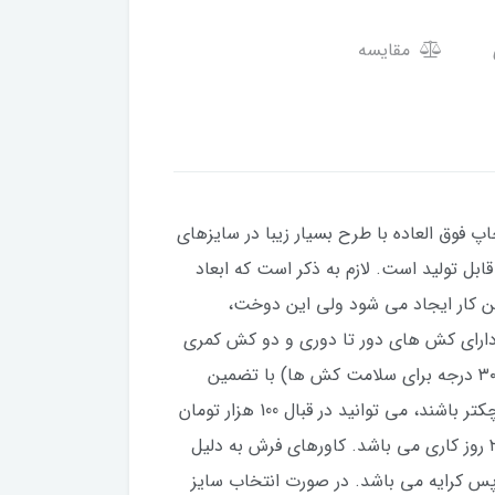
مقایسه
اپ فوق العاده با طرح بسیار زیبا در سایزهای
عاد ۱×۱.۵ متر، ۱×۲ متر، ۱×۳ متر و ۱×۴ متر نیز برای این طرح قابل تولید است. لازم به ذکر است که ابعاد
ت بین کار ایجاد می شود ولی این دوخت،
 دارای کش های دور تا دوری و دو کش کمری
است و به همین دلیل روی فرش لیز نمی‌خورد و جاروکشی آن آسان است. قابل شستشو در لباسشویی (دمای کمتر از ۳۰ درجه برای سلامت کش ها) با تضمین
ثبات زنگ و مقاومت در برابر شستشو است. در صورتی که فرش شما نسبت به اندازه های استاندارد کمی بزرگتر یا کوچکتر باشند، می توانید در قبال 100 هزار تومان
بیشتر، سایزهای غیر استاندارد نیز سفارش دهید. مدت زمان مورد نیاز برای تولید این کاور فرش از روز ثبت سفارش، ۲۰ روز کاری می باشد. کاورهای فرش به دلیل
س کرایه می باشد. در صورت انتخاب سایز