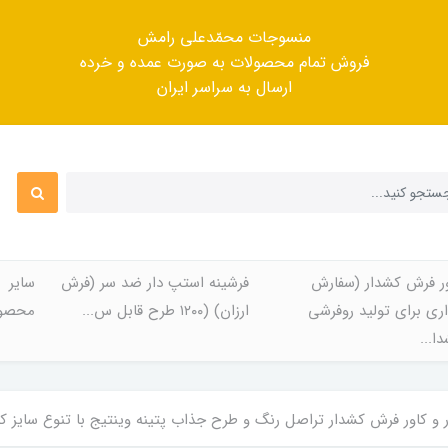
منسوجات محمّدعلی رامش
فروش تمام محصولات به صورت عمده و خرده
ارسال به سراسر ایران
ر فرش کشدار (سفارش
فرشینه استپ دار ضد سر (فرش
سایر
ری برای تولید روفرشی
ارزان) (۱۲۰۰ طرح قابل س...
محصول
ا...
کاور فرش کشدار تراصل رنگ و طرح جذاب پتینه وینتیج با تنوع سایز کامل کد Rta396 (