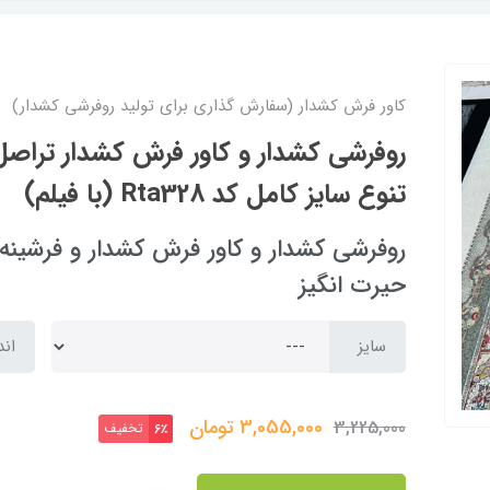
کاور فرش کشدار (سفارش گذاری برای تولید روفرشی کشدار)
روفرشی کشدار و کاور فرش کشدار تراصل 
تنوع سایز کامل کد Rta328 (با فیلم)
حیرت انگیز
سایز
اند
3,055,000
تومان
3,225,000
تخفیف
6٪