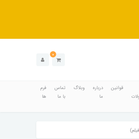
0
قوانین
درباره
وبلاگ
تماس
فرم
ات
ما
با ما
ها