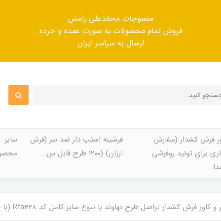
منسوجات محمّدعلی رامش
فروش تمام محصولات به صورت عمده و خرده
ارسال به سراسر ایران
ر فرش کشدار (سفارش
فرشینه استپ دار ضد سر (فرش
سایر
ری برای تولید روفرشی
ارزان) (۱۲۰۰ طرح قابل س...
محصول
ا...
اور فرش کشدار تراصل طرح نهاوند با تنوع سایز کامل کد Rta328 (با فیلم)