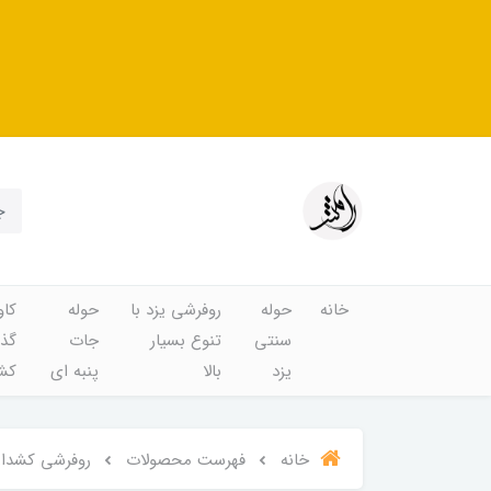
خانه
حوله
روفرشی یزد با
حوله
کاو
سنتی
تنوع بسیار
جات
گذا
یزد
بالا
پنبه ای
کشد
خانه
فهرست محصولات
روفرشی کشدار و ک