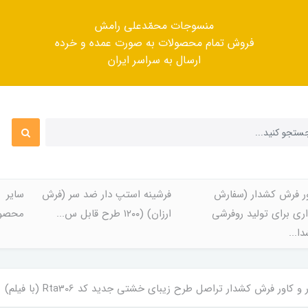
منسوجات محمّدعلی رامش
فروش تمام محصولات به صورت عمده و خرده
ارسال به سراسر ایران
ر فرش کشدار (سفارش
فرشینه استپ دار ضد سر (فرش
سایر
ری برای تولید روفرشی
ارزان) (۱۲۰۰ طرح قابل س...
محصول
ا...
کاور فرش کشدار تراصل طرح زیبای خشتی جدید کد Rta306 (با فیلم)