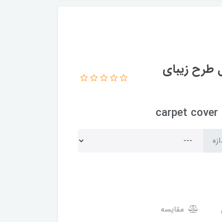
ل طرح زیبای
c
ازه
مقایسه