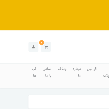
0
قوانین
درباره
وبلاگ
تماس
فرم
ات
ما
با ما
ها