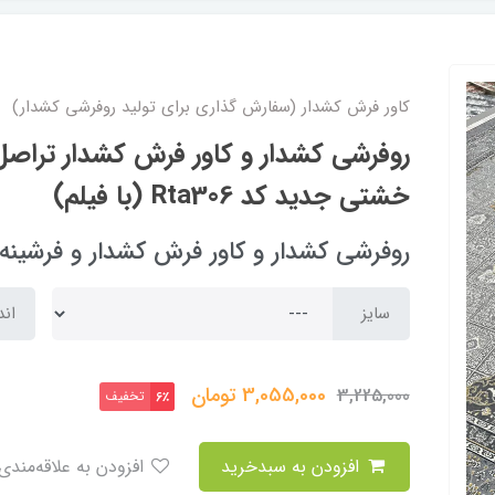
کاور فرش کشدار (سفارش گذاری برای تولید روفرشی کشدار)
روفرشی کشدار و کاور فرش کشدار تراص
خشتی جدید کد Rta306 (با فیلم)
روفرشی کشدار و کاور فرش کشدار و فرشینه arpet cover
سایز
اند
3,055,000
تومان
3,225,000
تخفیف
6٪
افزودن به سبدخرید
افزودن به علاقه‌مندی