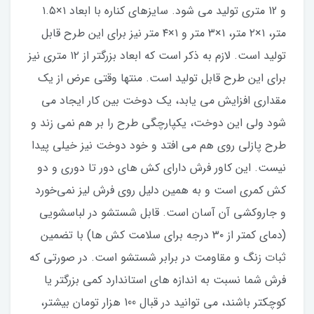
و 12 متری تولید می شود. سایزهای کناره با ابعاد ۱×۱.۵
متر، ۱×۲ متر، ۱×۳ متر و ۱×۴ متر نیز برای این طرح قابل
تولید است. لازم به ذکر است که ابعاد بزرگتر از ۱۲ متری نیز
برای این طرح قابل تولید است. منتها وقتی عرض از یک
مقداری افزایش می یابد، یک دوخت بین کار ایجاد می
شود ولی این دوخت، یکپارچگی طرح را بر هم نمی زند و
طرح پازلی روی هم می افتد و خود دوخت نیز خیلی پیدا
نیست. این کاور فرش دارای کش های دور تا دوری و دو
کش کمری است و به همین دلیل روی فرش لیز نمی‌خورد
و جاروکشی آن آسان است. قابل شستشو در لباسشویی
(دمای کمتر از ۳۰ درجه برای سلامت کش ها) با تضمین
ثبات زنگ و مقاومت در برابر شستشو است. در صورتی که
فرش شما نسبت به اندازه های استاندارد کمی بزرگتر یا
کوچکتر باشند، می توانید در قبال 100 هزار تومان بیشتر،