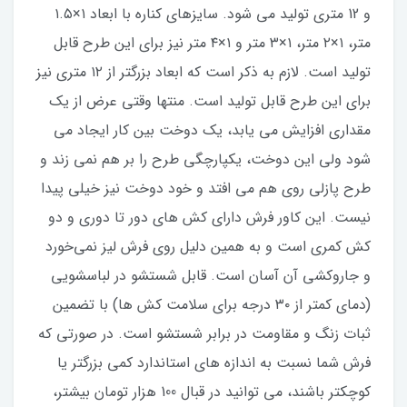
و 12 متری تولید می شود. سایزهای کناره با ابعاد ۱×۱.۵
متر، ۱×۲ متر، ۱×۳ متر و ۱×۴ متر نیز برای این طرح قابل
تولید است. لازم به ذکر است که ابعاد بزرگتر از ۱۲ متری نیز
برای این طرح قابل تولید است. منتها وقتی عرض از یک
مقداری افزایش می یابد، یک دوخت بین کار ایجاد می
شود ولی این دوخت، یکپارچگی طرح را بر هم نمی زند و
طرح پازلی روی هم می افتد و خود دوخت نیز خیلی پیدا
نیست. این کاور فرش دارای کش های دور تا دوری و دو
کش کمری است و به همین دلیل روی فرش لیز نمی‌خورد
و جاروکشی آن آسان است. قابل شستشو در لباسشویی
(دمای کمتر از ۳۰ درجه برای سلامت کش ها) با تضمین
ثبات زنگ و مقاومت در برابر شستشو است. در صورتی که
فرش شما نسبت به اندازه های استاندارد کمی بزرگتر یا
کوچکتر باشند، می توانید در قبال 100 هزار تومان بیشتر،