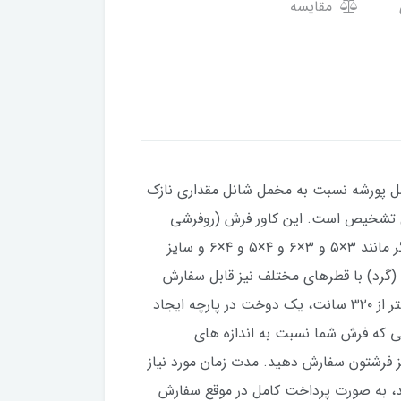
مقایسه
خمل پورشه نسبت به مخمل شانل مقداری نازک
بل تشخیص است. این کاور فرش (روفرشی
کشدار) با این طرح بسیار زیبا و جذاب در سایزهای ۳ ، ۴ ، ۶ ، ۹ ، ۱۲ متری تولید می شود. از این طرح سایزهای دیگر مانند ۳×۵ و ۳×۶ و ۴×۵ و ۴×۶ و سایز
 های کناره مانند ۱×۱.۵ و ۱×۲ و همچنین طرح دایره ای (گرد) با قطرهای مختلف نیز قابل سفارش
دادن است. تا عرض ۳۲۰ سانت از این طرح قابل چاپ به صورت یکپارچه امکان پذیر است. ولی برای عرض های بیشتر از ۳۲۰ سانت، یک دوخت در پارچه ایجاد
ت. در صورتی که فرش شما نسبت به اندازه های
سانت کاور فرش منطبق با سایز فرشتون سفارش دهید. مدت زمان مورد نیاز
ت سفارش برای تولید، به صورت پرداخت کامل در موقع سفارش