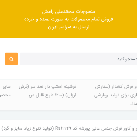
منسوجات محمّدعلی رامش
فروش تمام محصولات به صورت عمده و خرده
ارسال به سراسر ایران
ر فرش کشدار (سفارش
فرشینه استپ دار ضد سر (فرش
سایر
ری برای تولید روفرشی
ارزان) (۱۲۰۰ طرح قابل س...
محصول
ا...
ش جنس عالی پورشه کد Rst2249 (تولید تنوع زیاد سایز و گرد)