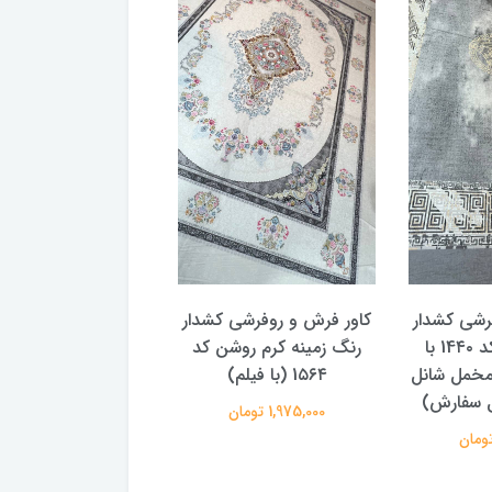
کاور فرش و روفرشی 
کد 1۵۶۳
1,975,000 تومان
رشی کشدار
کاور فرش و روفرشی کشدار
مدل ورساچه کد 14۴۰ با
رنگ زمینه کرم روشن کد
مخمل شانل
1۵۶۴ (با فیلم)
بل سفارش)
1,975,000 تومان