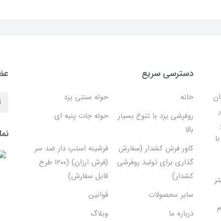
دسترسی سریع
عضو
ان
خانه
حوله سنتی یزد
روفرشی یزد با تنوع بسیار
حوله جات پنبه ای
بالا
نما
ا
کاور فرش کشدار (سفارش
فرشینه استپ دار ضد سر
گذاری برای تولید روفرشی
(فرش ارزان) (۱۲۰۰ طرح
کشدار)
قابل سفارش)
تر
سایر محصولات
قوانین
م
درباره ما
وبلاگ