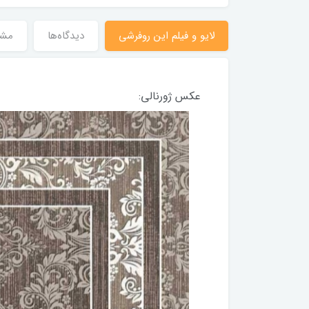
لایو و فیلم این روفرشی
دیدگاه‌ها
مش
عکس ژورنالی: