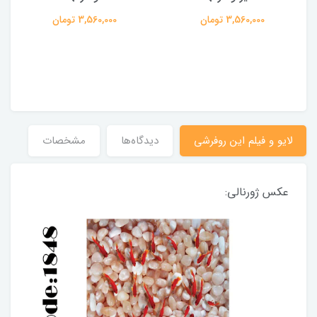
3,560,000 تومان
3,560,000 تومان
لایو و فیلم این روفرشی
دیدگاه‌ها
مشخصات
عکس ژورنالی: