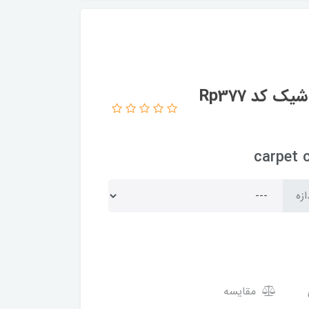
روفرشی کشدار و کاور فرش کشدار طرح شیک کد Rp377
ازه
مقایسه