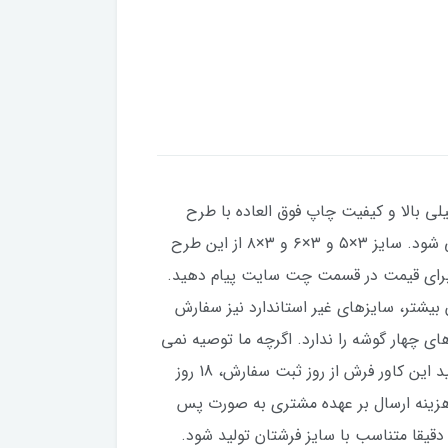
یلی بالا و کیفیت چاپ فوق العاده با طرح
بسیار زیبا در سایزهای 4 و 6 و 9 و 12 متری تولید می شود. از این طرح سایزهای ۱×۱.۵، ۱×۲، ۱×۳ و ۱×۴ نیز تولید می شود. سایز ۳×۵ و ۳×۶ و ۳×۸ از این طرح
۲۰ سانت، از این طرح پذیرفته می شود. برای قیمت در قسمت چت سایت پیام دهید.
ازه های استاندارد کمی بزرگتر یا کوچکتر باشند، می توانید در قبال 100 هزار تومان بیشتر، سایزهای غیر استاندارد نیز سفارش
 چهار گوشه را ندارد. اگرچه ما توصیه نمی
کنیم ولی اگر مشتری بخواهد با مبلغ ۲۰ تومان این کش های لچکی نیز اضافه می شود. مدت زمان مورد نیاز برای تولید این کاور فرش از روز ثبت سفارش، 18 روز
هزینه ارسال بر عهده مشتری به صورت پس
قیقا متناسب با سایز فرشتان تولید شود.