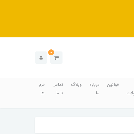
0
قوانین
درباره
وبلاگ
تماس
فرم
ات
ما
با ما
ها