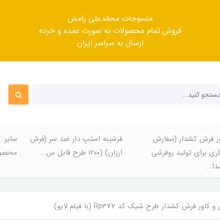
منسوجات محمّدعلی رامش
فروش تمام محصولات به صورت عمده و خرده
ارسال به سراسر ایران
ر فرش کشدار (سفارش
فرشینه استپ دار ضد سر (فرش
سایر
ری برای تولید روفرشی
ارزان) (۱۲۰۰ طرح قابل س...
محصول
ا...
ر فرش کشدار طرح شیک کد Rp377 (با فیلم لایو)