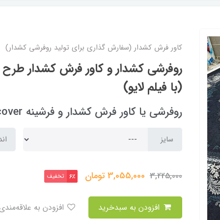
کاور فرش کشدار (سفارش گذاری برای تولید روفرشی کشدار)
(با فیلم لایو)
روفرشی یا کاور فرش کشدار و فرشینه carpet cover
سایز
اند
3,055,000
تومان
3,225,000
تخفیف
6٪
افزودن به سبدخرید
افزودن به علاقه‌مندی