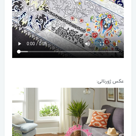
عکس ژورنالی: